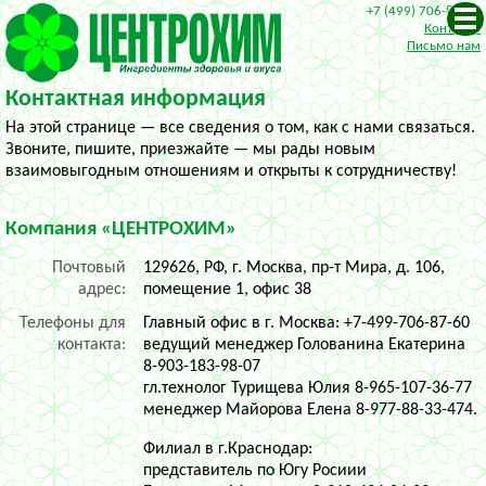
+7 (499)
706-87-60
Контакты
Письмо нам
Контактная информация
На этой странице — все сведения о том, как с нами связаться.
Звоните, пишите, приезжайте — мы рады новым
взаимовыгодным отношениям и открыты к сотрудничеству!
Компания «ЦЕНТРОХИМ»
Почтовый
129626, РФ, г. Москва, пр-т Мира, д. 106,
адрес:
помещение 1, офис 38
Телефоны для
Главный офис в г. Москва: +
7-499-706-87-60
контакта:
ведущий менеджер Голованина Екатерина
8-903-183-98-07
гл.технолог Турищева Юлия 8-965-107-36-77
менеджер Майорова Елена 8-977-88-33-474.
Филиал в г.Краснодар:
представитель по Югу Росиии